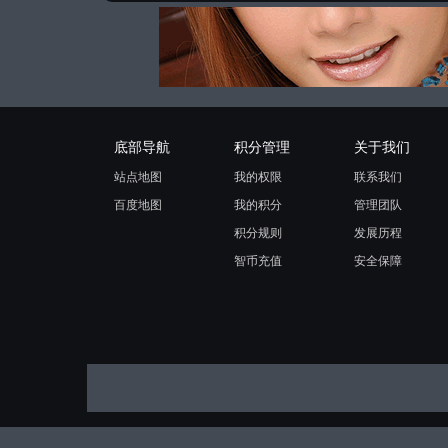
底部导航
积分管理
关于我们
站点地图
我的权限
联系我们
百度地图
我的积分
管理团队
积分规则
发展历程
智币充值
安全保障