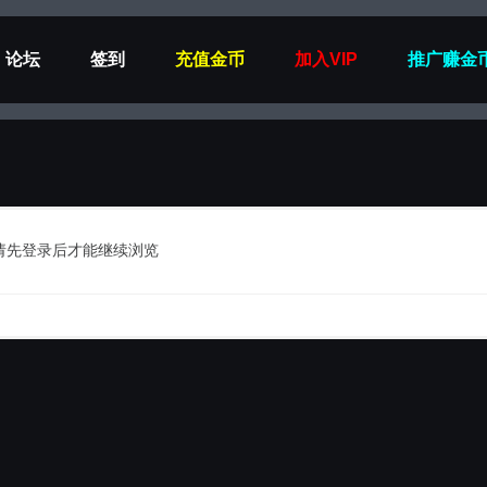
论坛
签到
充值金币
加入VIP
推广赚金
请先登录后才能继续浏览