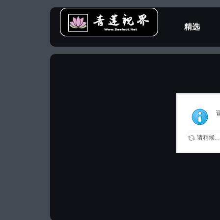
精选
教程专区
请稍候...